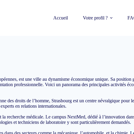
Accueil
Votre profil ?
FA
uropéennes, est une ville au dynamisme économique unique. Sa position g
ientation professionnelle. Voici un panorama des principales activités é
e des droits de l’homme, Strasbourg est un centre névralgique pour les c
t experts en relations internationales.
t la recherche médicale. Le campus NextMed, dédié à l’innovation dans l
ologies et techniciens de laboratoire y sont particulièrement demandés.
ises dans des secteurs comme la mécanique, l’automobile, et la chimie. 