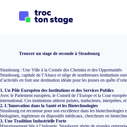
P
a
s
s
e
r
a
u
c
o
Trouver un stage de seconde à Strasbourg
n
t
e
Strasbourg : Une Ville à la Croisée des Chemins et des Opportunités
n
Strasbourg, capitale de l’Alsace et siège de nombreuses institutions e
u
d’activités en font une destination idéale pour les jeunes en quête d’or
1. Un Pôle Européen des Institutions et des Services Publics
Avec le Parlement européen, le Conseil de l’Europe et la Cour européenn
international. Ces institutions attirent juristes, traducteurs, interprètes, e
2. L’Innovation dans la Santé et les Biotechnologies
Strasbourg est reconnue pour son excellence dans les biotechnologies e
biologistes, ingénieurs en dispositifs médicaux, chercheurs en biotechn
3. Une Tradition Industrielle Forte
Historiquement liée à l’industrie, Strasbourg abrite de grandes entrepr