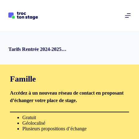
P
a
s
s
e
r
a
u
Tarifs Rentrée 2024-2025…
c
o
n
t
e
Famille
n
u
Accédez à un nouveau réseau de contact en proposant
d’échanger votre place de stage.
Gratuit
Géolocalisé
Plusieurs propositions d’échange