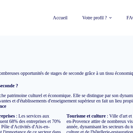
Accueil
Votre profil ?
FA
 nombreuses opportunités de stages de seconde grâce à un tissu économiq
 seconde ?
he patrimoine culturel et économique. Elle se distingue par son dynami
antes et d'établissements d'enseignement supérieur en fait un lieu propi
ence
reprises
: Les services aux
Tourisme et culture
: Ville d'art et
ituent 68% des entreprises et 70%
en-Provence attire de nombreux vis
 Pôle d'Activités d'Aix-en-
année, dynamisant les secteurs du t
t l'importance de ce secteur dans
culture et de l'hôtellerie-restauration