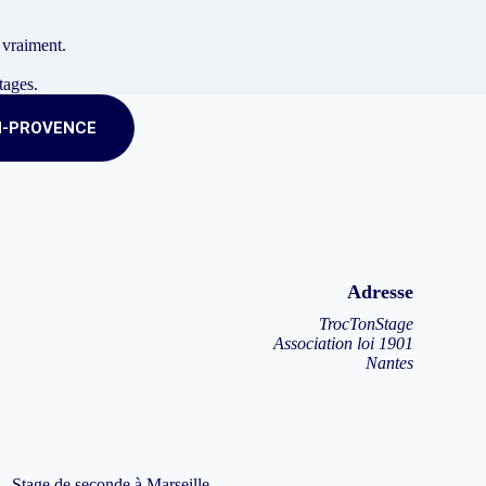
 vraiment.
tages.
N-PROVENCE
Adresse
TrocTonStage
Association loi 1901
Nantes
Stage de seconde à Marseille