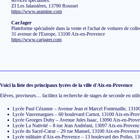
services spécialisés.
ZI Les Jalassières, 13790 Rousset
https://www.aramine.com
CarJager
Plateforme spécialisée dans la vente et l'achat de voitures de colle
31 avenue de l'Europe, 13100 Aix-en-Provence
https://www.carjager.com
Voici la liste des principaux lycées de la ville d'Aix-en-Provence
Elèves, proviseurs… facilitez la recherche de stages de seconde en util
Lycée Paul Cézanne – Avenue Jean et Marcel Fontenaille, 1310
Lycée Vauvenargues – 60 boulevard Carnot, 13100 Aix-en-Pro
Lycée Georges Duby – Avenue Jules Isaac, 13090 Aix-en-Prov
Lycée La Nativité – 8 rue Jean Andréani, 13097 Aix-en-Provenc
Lycée du Sacré-Cœur – 29 rue Manuel, 13100 Aix-en-Provence
Lycée militaire d'Aix-en-Provence – 13 boulevard des Poilus, 