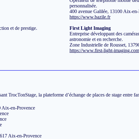
Opérateur de téléphonie mobile dédi
personnalisée.
400 avenue Galilée, 13100 Aix-en
https://www.bazile.fr
ction et de prestige.
First Light Imaging
Entreprise développant des caméras 
astronomie et en recherche.
Zone Industrielle de Rousset, 1379
https://www.first-light-imaging.co
isant
TrocTonStage
, la plateforme d’échange de places de stage entre fam
0 Aix-en-Provence
vence
ence
e
13617 Aix-en-Provence