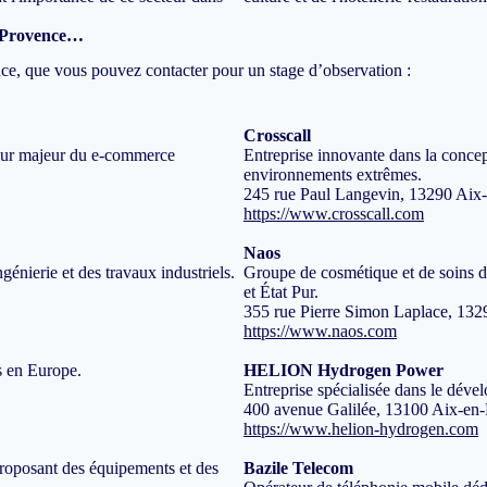
.
n-Provence…
ence, que vous pouvez contacter pour un stage d’observation :
Crosscall
cteur majeur du e-commerce
Entreprise innovante dans la concept
environnements extrêmes.
245 rue Paul Langevin, 13290 Aix
https://www.crosscall.com
Naos
génierie et des travaux industriels.
Groupe de cosmétique et de soins d
et État Pur.
355 rue Pierre Simon Laplace, 13
https://www.naos.com
s en Europe.
HELION Hydrogen Power
Entreprise spécialisée dans le déve
400 avenue Galilée, 13100 Aix-en
https://www.helion-hydrogen.com
 proposant des équipements et des
Bazile Telecom