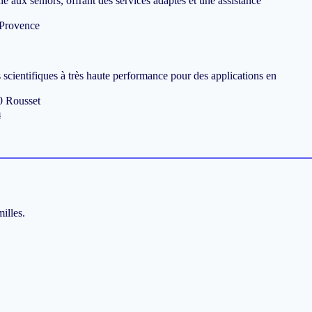
é aux seniors, offrant des services adaptés et une assistance
-Provence
scientifiques à très haute performance pour des applications en
0 Rousset
m
illes.