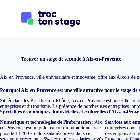
P
a
s
s
e
r
a
u
c
o
Trouver un stage de seconde à Aix-en-Provence
n
t
e
Aix-en-Provence, ville universitaire et innovante, offre aux Aixois de
n
u
Pourquoi Aix-en-Provence est une ville attractive pour le stage de
Située dans les Bouches-du-Rhône, Aix-en-Provence est une ville au ric
entreprises et du tourisme. La présence de nombreuses entreprises innov
Spécialités économiques, industrielles et culturelles d'Aix-en-Prov
Numérique et technologies de l'information
: Aix-
Services aux ent
en-Provence est un pôle majeur du numérique avec
entreprises const
plus de 13 200 emplois salariés privés dans ce
des emplois sur le
secteur, représentant 16% des emplois salariés privés
Provence, reflétan