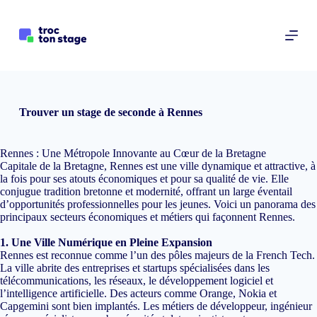
P
a
s
s
e
r
a
u
Trouver un stage de seconde à Rennes
c
o
n
Rennes : Une Métropole Innovante au Cœur de la Bretagne
t
Capitale de la Bretagne, Rennes est une ville dynamique et attractive, à
e
la fois pour ses atouts économiques et pour sa qualité de vie. Elle
n
conjugue tradition bretonne et modernité, offrant un large éventail
u
d’opportunités professionnelles pour les jeunes. Voici un panorama des
principaux secteurs économiques et métiers qui façonnent Rennes.
1. Une Ville Numérique en Pleine Expansion
Rennes est reconnue comme l’un des pôles majeurs de la French Tech.
La ville abrite des entreprises et startups spécialisées dans les
télécommunications, les réseaux, le développement logiciel et
l’intelligence artificielle. Des acteurs comme Orange, Nokia et
Capgemini sont bien implantés. Les métiers de développeur, ingénieur