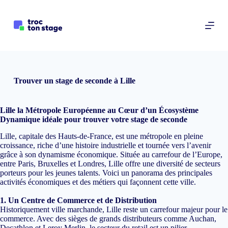
P
a
s
s
e
r
a
u
Trouver un stage de seconde à Lille
c
o
n
Lille la Métropole Européenne au Cœur d’un Écosystème
t
Dynamique idéale pour trouver votre stage de seconde
e
n
Lille, capitale des Hauts-de-France, est une métropole en pleine
u
croissance, riche d’une histoire industrielle et tournée vers l’avenir
grâce à son dynamisme économique. Située au carrefour de l’Europe,
entre Paris, Bruxelles et Londres, Lille offre une diversité de secteurs
porteurs pour les jeunes talents. Voici un panorama des principales
activités économiques et des métiers qui façonnent cette ville.
1. Un Centre de Commerce et de Distribution
Historiquement ville marchande, Lille reste un carrefour majeur pour le
commerce. Avec des sièges de grands distributeurs comme Auchan,
Decathlon et Leroy Merlin, le secteur du retail est un pilier