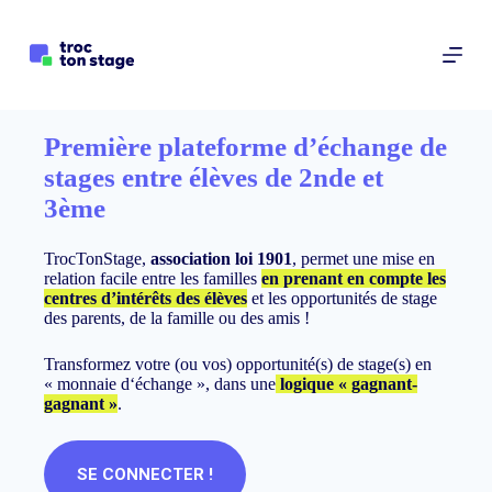
P
a
s
s
e
r
a
Première plateforme d’échange de
u
stages entre élèves de 2nde et
c
o
3ème
n
t
e
TrocTonStage,
association loi 1901
, permet une mise en
n
relation facile entre les familles
en prenant en compte les
u
centres d’intérêts des élèves
et les opportunités de stage
des parents, de la famille ou des amis !
Transformez votre (ou vos) opportunité(s) de stage(s) en
« monnaie d‘échange », dans une
logique « gagnant-
gagnant »
.
SE CONNECTER !