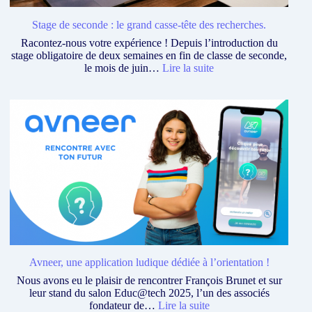
Stage de seconde : le grand casse-tête des recherches.
Racontez-nous votre expérience ! Depuis l’introduction du
stage obligatoire de deux semaines en fin de classe de seconde,
:
le mois de juin…
Lire la suite
Stage
de
seconde
:
le
grand
casse-
tête
des
recherches.
Avneer, une application ludique dédiée à l’orientation !
Nous avons eu le plaisir de rencontrer François Brunet et sur
leur stand du salon Educ@tech 2025, l’un des associés
:
fondateur de…
Lire la suite