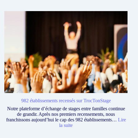
Avneer,
une
application
ludique
dédiée
à
l’orientation
!
982 établissements recensés sur TrocTonStage
Notre plateforme d’échange de stages entre familles continue
de grandir. Après nos premiers recensements, nous
franchissons aujourd’hui le cap des 982 établissements…
Lire
:
la suite
982
établissements