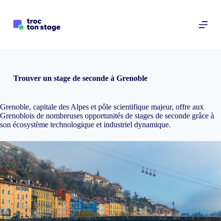
P
a
s
s
e
r
a
u
Trouver un stage de seconde à Grenoble
c
o
n
Grenoble, capitale des Alpes et pôle scientifique majeur, offre aux
t
Grenoblois de nombreuses opportunités de stages de seconde grâce à
e
son écosystème technologique et industriel dynamique.
n
u