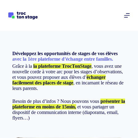
P
a
s
s
e
r
a
u
c
Développez les opportunités de stages de vos élèves
o
avec la 1ère plateforme d’échange
entre familles.
n
Grâce à la
la plateforme TrocTonStage
, vous avez une
t
nouvelle corde à votre arc pour les stages d’observations,
e
et vous pouvez proposer aux élèves d’
échanger
n
facilement des places de stage
, en incarnant le réseau de
u
leurs parents.
Besoin de plus d’infos ? Nous pouvons vous
présenter la
plateforme en moins de 15min
,
et vous partager un
dispositif de communication interne (diaporama, email,
flyers…)