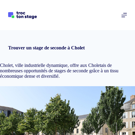
P
a
s
s
e
r
a
u
Trouver un stage de seconde à Cholet
c
o
n
Cholet, ville industrielle dynamique, offre aux Choletais de
t
nombreuses opportunités de stages de seconde grâce à un tissu
e
économique dense et diversifié.
n
u