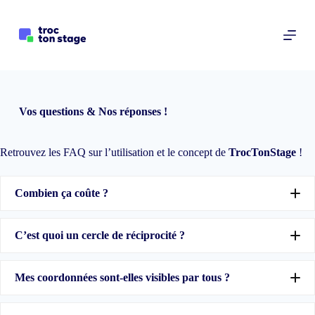
P
a
s
s
e
r
a
u
Vos questions & Nos réponses !
c
o
n
Retrouvez les FAQ sur l’utilisation et le concept de
t
TrocTonStage
!
e
n
u
Combien ça coûte ?
C’est quoi un cercle de réciprocité ?
Mes coordonnées sont-elles visibles par tous ?