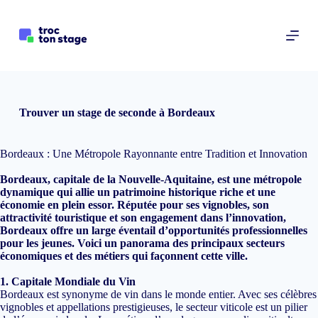
P
a
s
s
e
r
a
u
Trouver un stage de seconde à Bordeaux
c
o
n
Bordeaux : Une Métropole Rayonnante entre Tradition et Innovation
t
e
Bordeaux, capitale de la Nouvelle-Aquitaine, est une métropole
n
dynamique qui allie un patrimoine historique riche et une
u
économie en plein essor. Réputée pour ses vignobles, son
attractivité touristique et son engagement dans l’innovation,
Bordeaux offre un large éventail d’opportunités professionnelles
pour les jeunes. Voici un panorama des principaux secteurs
économiques et des métiers qui façonnent cette ville.
1. Capitale Mondiale du Vin
Bordeaux est synonyme de vin dans le monde entier. Avec ses célèbres
vignobles et appellations prestigieuses, le secteur viticole est un pilier