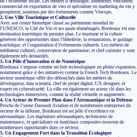
de l’économie locale. Les métiers d’œnologue, sommelier, viticulteur,
commercial en exportation de vins et spécialiste en marketing du vin y
prospèrent, soutenus par des événements comme Vinexpo.
2. Une Ville Touristique et Culturelle
Avec son centre historique classé au patrimoine mondial de
l’UNESCO, la Cité du Vin et ses quais réaménagés, Bordeaux est une
destination touristique de premier plan. Le tourisme et la culture
génèrent des opportunités dans l’hôtellerie, la restauration, le guidage
touristique, et l’organisation d’événements culturels. Les métiers de
médiateur culturel, conservateur de patrimoine, et chef cuisinier y sont
également très demandés.
3. Un Pôle d’Innovation et de Numérique
Bordeaux s’impose comme un hub technologique en pleine expansion,
notamment grâce à des initiatives comme la French Tech Bordeaux. Le
secteur numérique offre des débouchés dans les métiers de
développeur, data scientist, chef de projet digital, UX designer, et
expert en cybersécurité. La ville est également un acteur clé dans les
technologies immersives, comme la réalité virtuelle et augmentée.
4. Un Acteur de Premier Plan dans l’Aéronautique et la Défense
Proche de l’usine Dassault Aviation et de nombreuses entreprises du
secteur de la défense, Bordeaux est un pôle d’excellence en
aéronautique. Les ingénieurs aéronautiques, techniciens de
maintenance, et spécialistes en matériaux composites trouvent de
nombreuses opportunités dans ce secteur.
5. Un Engagement Fort dans la Transition Écologique