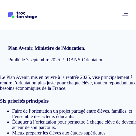
P
a
s
s
e
r
a
u
Plan Avenir, Ministère de l’éducation.
c
o
Publié le
3 septembre 2025
DANS
Orientation
n
t
e
n
Le Plan Avenir, mis en œuvre à la rentrée 2025, vise principalement à
u
rendre l’orientation plus juste pour chaque élève, tout en répondant aux
besoins économiques de la France.
Six priorités principales
Faire de l’orientation un projet partagé entre élèves, familles, et
l’ensemble des acteurs éducatifs.
Éduquer à l’orientation pour permettre à chaque élève de devenir
acteur de son parcours.
Mieux préparer les élèves aux études supérieures.