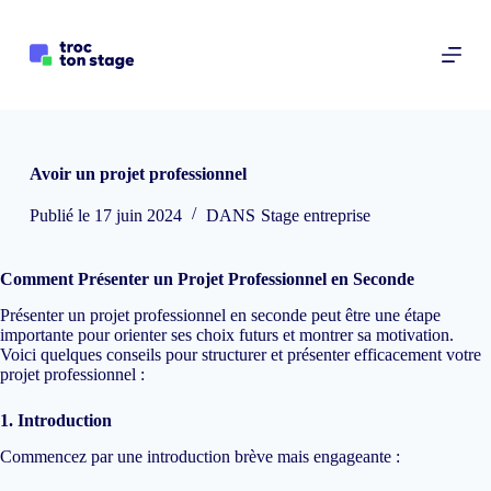
P
a
s
s
e
r
a
u
Avoir un projet professionnel
c
o
Publié le
17 juin 2024
DANS
Stage entreprise
n
t
e
n
Comment Présenter un Projet Professionnel en Seconde
u
Présenter un projet professionnel en seconde peut être une étape
importante pour orienter ses choix futurs et montrer sa motivation.
Voici quelques conseils pour structurer et présenter efficacement votre
projet professionnel :
1. Introduction
Commencez par une introduction brève mais engageante :