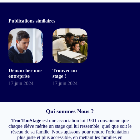
Publications similaires
Démarcher une
Trouver un
entreprise
stage !
17 juin 2024
17 juin 2024
Qui sommes Nous ?
TrocTonStage
est une association loi 1901 convaincue que
chaque élève mérite un stage qui lui ressemble, quel que soit le
réseau de sa famille. Nous agissons pour rendre l'orientation
plus juste et plus accessible, en mettant les familles en